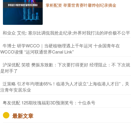
掌柜配资 举重世青赛叶馨烨创纪录摘金
​和业众 艾伦: 塞尔比调侃我抢走纪录;外界对我打法的评价极不公平
​牛博士 研学WCCO｜当硬核物理遇上千年运河 十余国青年在
WCCO读懂 “运河联通世界Canal Link”
​沪深优配 笑喷 樊振东致歉：下次要打得更好 经理阻止：不 下次就
是对手了
​泛策略 引才年均增速65%！临港为人才设立“上海临港人才日”，关
注青年安居乐业
​粤友优配 125期玫瑰福彩3D预测奖号：十位杀号
最新文章