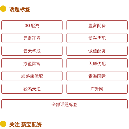
话题标签
3G配资
盈富配资
元富证券
博兴优配
云天华成
诚信配资
添盈聚富
天鲜优配
端盛康优配
贵海国际
毅鸣天汇
广升网
全部话题标签
关注 新宝配资