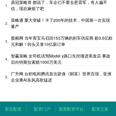
鼎冠策略资 都说了，车企们不要去惹雷军，有人偏不
1、
信，现在麻烦了吧
策略通 重大突破！卡了200年的技术，中国第一次实现
2、
量产
股粮网 当年害宝马召回153万辆的刹车供应商 赔3.5亿欧
3、
元和解！转头又拿10亿新订单
智赢策略 女司机试驾Model y路口失控撞进美发店 事故
4、
后向特斯拉索赔1000万美元
广升网 台积电和腾讯首次跻身《财富》世界百强，亚洲
5、
企业乘AI东风高歌猛进
新宝配资
配资门户
股票配资平台
配资之家