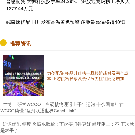
普惠配资 大恒科技换手率24.28%，沪股通龙虎榜上净买入
1277.44万元
端盛康优配 四川发布高温黄色预警 多地最高温将超40℃
推荐资讯
力创配资 多晶硅价格一旦接近或触及完全成
本 上游供给释放及套保压力往往随之增加
​牛博士 研学WCCO｜当硬核物理遇上千年运河 十余国青年在
WCCO读懂 “运河联通世界Canal Link”
​沪深优配 笑喷 樊振东致歉：下次要打得更好 经理阻止：不 下次就
是对手了