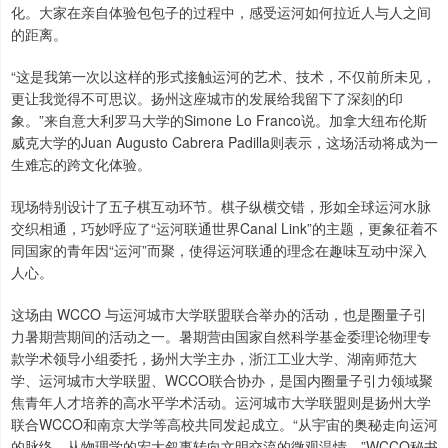
化。大家在亲自体验包包子的过程中，感受运河如何拉近人与人之间
的距离。
“这是我第一次以这样的形式接触运河的艺术、技术，不仅前所未见，
更让我觉得不可思议。扬州这座城市的发展给我留下了深刻的印
象。”来自意大利罗马大学的Simone Lo Franco说。加拿大纽布伦斯
威克大学的Juan Augusto Cabrera Padilla则表示，这场活动将成为一
生难忘的跨文化体验。
现场特别设计了五子棋互动环节。棋子纵横交错，形如全球运河水脉
交织相通，巧妙呼应了“运河联通世界Canal Link”的主题，更象征着不
同国家的青年因“运河”而聚，使得运河联通的理念在趣味互动中深入
人心。
这场由 WCCO 与运河城市大学联盟联合举办的活动，也是圈量子引
力暑期营期间的活动之一。暑期营由国家自然科学基金委理论物理专
款学术领导小组委托，扬州大学主办，浙江工业大学、湖南师范大
学、运河城市大学联盟、WCCO联合协办，是国内圈量子引力领域聚
焦青年人才培养的高水平学术活动。运河城市大学联盟则是扬州大学
联合WCCO和南京大学等高校共同发起成立。“从宇宙的奥秘走向运河
的脉络，从物理学的宏大叙事转向文明交流的微观温情。”WCCO秘书