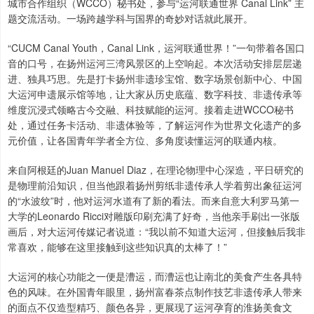
城市合作组织（WCCO）秘书处，参与“运河联通世界 Canal Link” 主
题交流活动。一场跨越学科与国界的奇妙对话就此展开。
“CUCM Canal Youth，Canal Link，运河联通世界！”一句带着各国口
音的口号，在扬州运河三湾风景区的上空响起。本次活动安排层层递
进、独具巧思。先是打卡扬州非遗珍宝馆、数字场景创新中心、中国
大运河申遗展示馆等地，让大家从历史底蕴、数字科技、非遗传承等
维度沉浸式领略古今交融、科技赋能的运河。接着走进WCCO秘书
处，通过任务卡活动、非遗体验等，了解运河作为世界文化遗产的多
元价值，让各国青年学者全方位、多角度读懂运河的联通内核。
来自阿根廷的Juan Manuel Diaz，在理论物理中心深造，平日研究的
是物理前沿知识，但当他跟着扬州剪纸非遗传承人学着剪出象征运河
的“水波纹”时，他对运河水道有了新的看法。而来自意大利罗马第一
大学的Leonardo Ricci对雕版印刷充满了好奇，当他亲手刷出一张版
画后，对大运河传媒记者说道：“我以前不知道大运河，但接触后我非
常喜欢，能够在这里接触到这些知识真的太棒了！”
大运河的核心功能之一便是漕运，而漕运也让南北的美食产生各具特
色的风味。在外国青年眼里，扬州富春茶点制作技艺非遗传承人带来
的面点不仅造型精巧、颜色各异，更展现了运河孕育的淮扬美食文