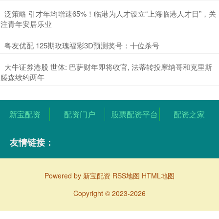
​泛策略 引才年均增速65%！临港为人才设立“上海临港人才日”，关
注青年安居乐业
​粤友优配 125期玫瑰福彩3D预测奖号：十位杀号
​大牛证券港股 世体: 巴萨财年即将收官, 法蒂转投摩纳哥和克里斯
滕森续约两年
新宝配资
配资门户
股票配资平台
配资之家
友情链接：
Powered by
新宝配资
RSS地图
HTML地图
Copyright
© 2023-2026