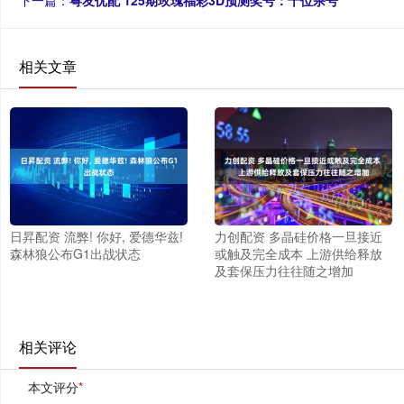
下一篇：
粤友优配 125期玫瑰福彩3D预测奖号：十位杀号
相关文章
日昇配资 流弊! 你好, 爱德华兹!
力创配资 多晶硅价格一旦接近
森林狼公布G1出战状态
或触及完全成本 上游供给释放
及套保压力往往随之增加
相关评论
本文评分
*