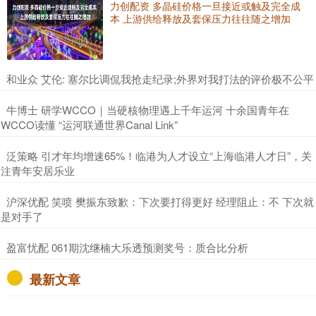
力创配资 多晶硅价格一旦接近或触及完全成
本 上游供给释放及套保压力往往随之增加
​和业众 艾伦: 塞尔比调侃我抢走纪录;外界对我打法的评价极不公平
​牛博士 研学WCCO｜当硬核物理遇上千年运河 十余国青年在
WCCO读懂 “运河联通世界Canal Link”
​泛策略 引才年均增速65%！临港为人才设立“上海临港人才日”，关
注青年安居乐业
​沪深优配 笑喷 樊振东致歉：下次要打得更好 经理阻止：不 下次就
是对手了
​盈富忧配 061期沈继楠大乐透预测奖号：质合比分析
最新文章