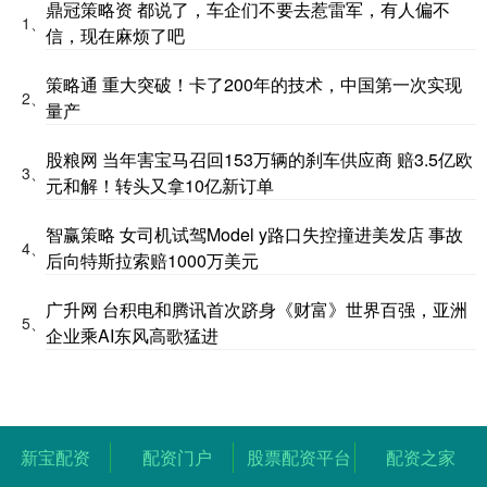
鼎冠策略资 都说了，车企们不要去惹雷军，有人偏不
1、
信，现在麻烦了吧
策略通 重大突破！卡了200年的技术，中国第一次实现
2、
量产
股粮网 当年害宝马召回153万辆的刹车供应商 赔3.5亿欧
3、
元和解！转头又拿10亿新订单
智赢策略 女司机试驾Model y路口失控撞进美发店 事故
4、
后向特斯拉索赔1000万美元
广升网 台积电和腾讯首次跻身《财富》世界百强，亚洲
5、
企业乘AI东风高歌猛进
新宝配资
配资门户
股票配资平台
配资之家