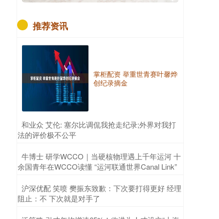
推荐资讯
掌柜配资 举重世青赛叶馨烨
创纪录摘金
​和业众 艾伦: 塞尔比调侃我抢走纪录;外界对我打
法的评价极不公平
​牛博士 研学WCCO｜当硬核物理遇上千年运河 十
余国青年在WCCO读懂 “运河联通世界Canal Link”
​沪深优配 笑喷 樊振东致歉：下次要打得更好 经理
阻止：不 下次就是对手了