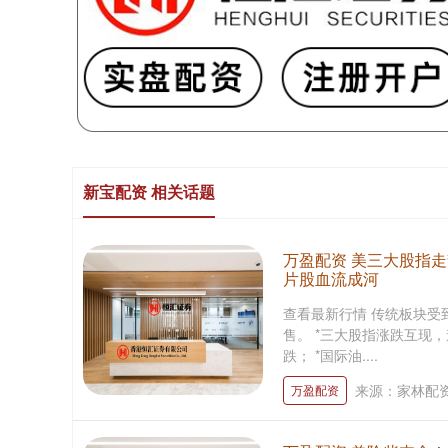
新宝配资 相关话题
万盈配资 美三大股指走
片股血流成河
查看最新行情 传统板块受
售。 *三大股指涨跌互现，
跌； *国际油....
来源：家林配资
万盈配资