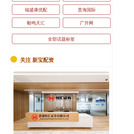
端盛康优配
贵海国际
毅鸣天汇
广升网
全部话题标签
关注 新宝配资