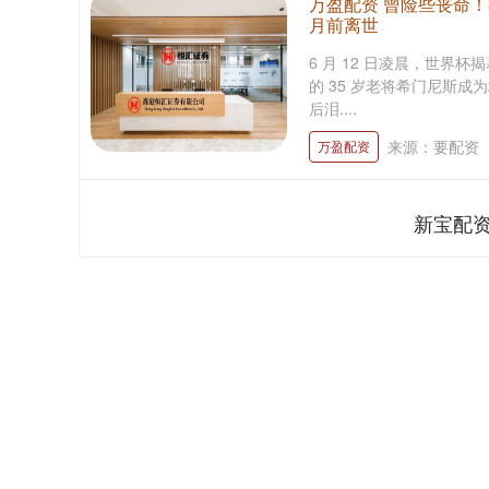
万盈配资 曾险些丧命！
月前离世
6 月 12 日凌晨，世界
的 35 岁老将希门尼斯
后泪....
来源：要配资
万盈配资
新宝配