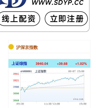
沪深京指数
上证综指
3940.04
+39.68
+1.02%