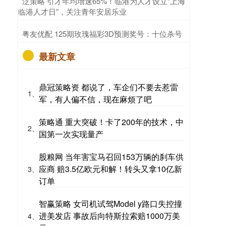
​泛策略 引才年均增速65%！临港为人才设立“上海
临港人才日”，关注青年安居乐业
​粤友优配 125期玫瑰福彩3D预测奖号：十位杀号
最新文章
鼎冠策略资 都说了，车企们不要去惹雷
1、
军，有人偏不信，现在麻烦了吧
策略通 重大突破！卡了200年的技术，中
2、
国第一次实现量产
股粮网 当年害宝马召回153万辆的刹车供
应商 赔3.5亿欧元和解！转头又拿10亿新
3、
订单
智赢策略 女司机试驾Model y路口失控撞
进美发店 事故后向特斯拉索赔1000万美
4、