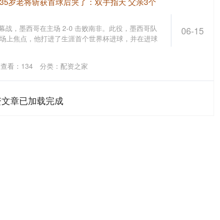
35岁老将斩获首球后哭了：双手指天 父亲3个
杯揭幕战，墨西哥在主场 2-0 击败南非。此役，墨西哥队
06-15
成为场上焦点，他打进了生涯首个世界杯进球，并在进球
查看：
134
分类：
配资之家
资文章已加载完成