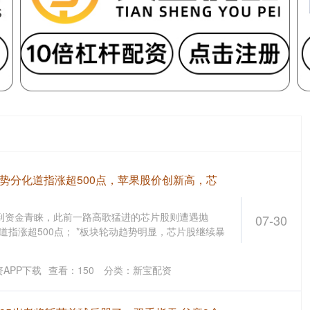
势分化道指涨超500点，苹果股价创新高，芯
到资金青睐，此前一路高歌猛进的芯片股则遭遇抛
07-30
道指涨超500点； *板块轮动趋势明显，芯片股继续暴
APP下载
查看：
150
分类：
新宝配资