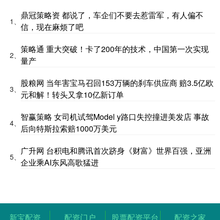
鼎冠策略资 都说了，车企们不要去惹雷军，有人偏不
1、
信，现在麻烦了吧
策略通 重大突破！卡了200年的技术，中国第一次实现
2、
量产
股粮网 当年害宝马召回153万辆的刹车供应商 赔3.5亿欧
3、
元和解！转头又拿10亿新订单
智赢策略 女司机试驾Model y路口失控撞进美发店 事故
4、
后向特斯拉索赔1000万美元
广升网 台积电和腾讯首次跻身《财富》世界百强，亚洲
5、
企业乘AI东风高歌猛进
新宝配资
配资门户
股票配资平台
配资之家