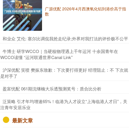
广源优配 2026年4月西澳氧化铝到港价高于指
数
​和业众 艾伦: 塞尔比调侃我抢走纪录;外界对我打法的评价极不公平
​牛博士 研学WCCO｜当硬核物理遇上千年运河 十余国青年在
WCCO读懂 “运河联通世界Canal Link”
​沪深优配 笑喷 樊振东致歉：下次要打得更好 经理阻止：不 下次就
是对手了
​盈富忧配 061期沈继楠大乐透预测奖号：质合比分析
​泛策略 引才年均增速65%！临港为人才设立“上海临港人才日”，关
注青年安居乐业
最新文章