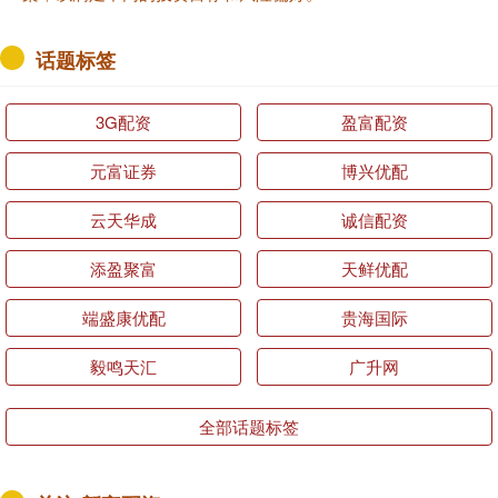
话题标签
3G配资
盈富配资
元富证券
博兴优配
云天华成
诚信配资
添盈聚富
天鲜优配
端盛康优配
贵海国际
毅鸣天汇
广升网
全部话题标签