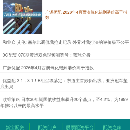
广源优配 2026年4月西澳氧化铝到港价高于指
数
​和业众 艾伦: 塞尔比调侃我抢走纪录;外界对我打法的评价极不公平
​3G配资 070期黄运双色球预测奖号：蓝球分析
​广源优配 2026年4月西澳氧化铝到港价高于指数
​优益配 2-1，3-1！B组尘埃落定：东道主首败仍出线，亚洲冠军垫
底出局
​欧维策略 日本30年期国债收益率飙升20个基点，至4.2%，为1999
年推出以来的最高水平
新宝配资
配资门户
股票配资平台
配资之家